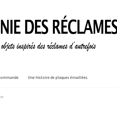
Commande
Une histoire de plaques émaillées
mes
Informations légales
Ma Commande
Mon compte
Mon Panier
co
plaques émaillées