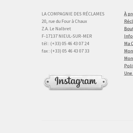
LA COMPAGNIE DES RÉCLAMES
À pr
20, rue du Four à Chaux
Réc
Z.A. Le Nalbret
Bout
F-17137 NIEUL-SUR-MER
Info
tél : (+33) 05 46 43 07 24
Ma 
fax : (+33) 05 46 43 07 33
Mon
Mon
Poli
Une 