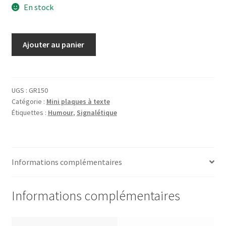
En stock
quantité
Ajouter au panier
de
Plaque
Attention
gaulois
UGS :
GR150
Catégorie :
Mini plaques à texte
réfractaire
Étiquettes :
Humour
,
Signalétique
Informations complémentaires
Informations complémentaires