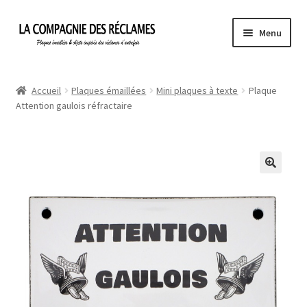
Aller
Aller
Menu
à
au
la
contenu
Accueil
navigation
Accueil
Plaques émaillées
Mini plaques à texte
Plaque
Attention gaulois réfractaire
À propos de La Compagnie des Réclames
Informations légales
Ma Commande
Mon compte
Mon Panier
Politique de confidentialité