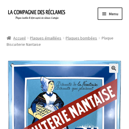
Aller
Aller
Menu
à
au
la
contenu
Accueil
navigation
Accueil
Plaques émaillées
Plaques bombées
Plaque
Biscuiterie Nantaise
À propos de La Compagnie des Réclames
Informations légales
Ma Commande
Mon compte
Mon Panier
Politique de confidentialité