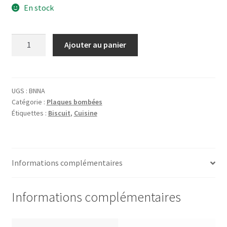
En stock
quantité
Ajouter au panier
de
Plaque
Biscuiterie
Nantaise
UGS :
BNNA
Catégorie :
Plaques bombées
Étiquettes :
Biscuit
,
Cuisine
Informations complémentaires
Informations complémentaires