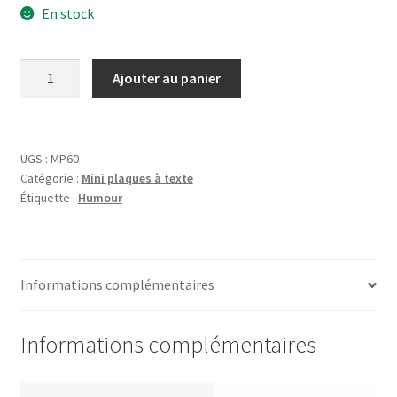
En stock
quantité
Ajouter au panier
de
Plaque
Chien
Méchant
UGS :
MP60
Catégorie :
Mini plaques à texte
et
Étiquette :
Humour
Perspicace
Informations complémentaires
Informations complémentaires