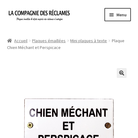
Aller
Aller
Menu
à
au
la
contenu
Accueil
navigation
Accueil
Plaques émaillées
Mini plaques à texte
Plaque
Chien Méchant et Perspicace
À propos de La Compagnie des Réclames
Informations légales
Ma Commande
Mon compte
Mon Panier
Politique de confidentialité