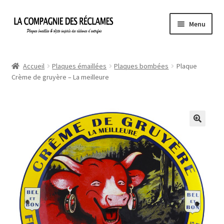
Aller
Aller
Menu
à
au
la
contenu
Accueil
navigation
Accueil
Plaques émaillées
Plaques bombées
Plaque
Crème de gruyère – La meilleure
À propos de La Compagnie des Réclames
Informations légales
Ma Commande
Mon compte
Mon Panier
Politique de confidentialité