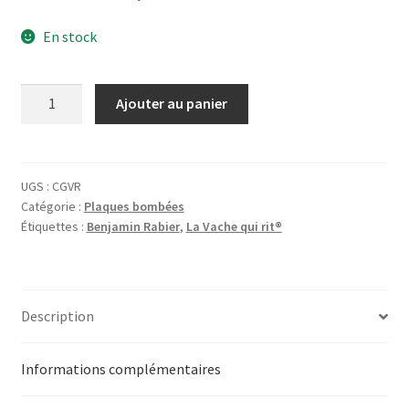
En stock
quantité
Ajouter au panier
de
Plaque
Crème
de
UGS :
CGVR
Catégorie :
Plaques bombées
gruyère
Étiquettes :
Benjamin Rabier
,
La Vache qui rit®
-
La
meilleure
Description
Informations complémentaires