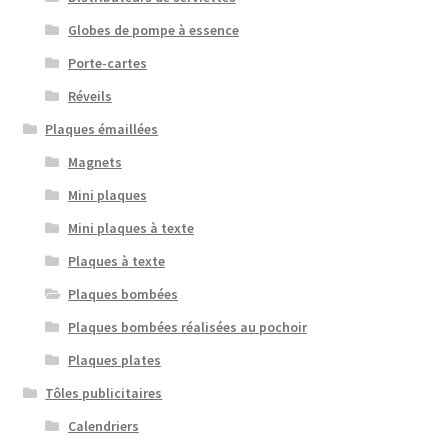
Globes de pompe à essence
Porte-cartes
Réveils
Plaques émaillées
Magnets
Mini plaques
Mini plaques à texte
Plaques à texte
Plaques bombées
Plaques bombées réalisées au pochoir
Plaques plates
Tôles publicitaires
Calendriers