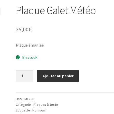
Plaque Galet Météo
35,00
€
Plaque émaillée.
En stock
quantité
Ajouter au panier
de
Plaque
Galet
Météo
UGS :
ME250
Catégorie :
Plaques à texte
Étiquette :
Humour