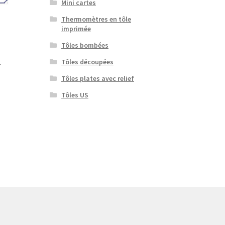
Mini cartes
Thermomètres en tôle
imprimée
Tôles bombées
Tôles découpées
r
Tôles plates avec relief
Tôles US