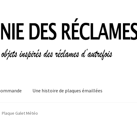
Commande
Une histoire de plaques émaillées
mes
Informations légales
Ma Commande
Mon compte
Mon Panier
Plaque Galet Météo
plaques émaillées