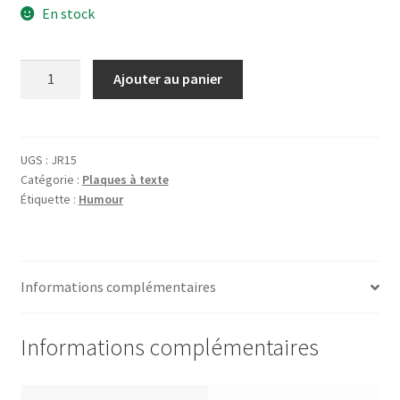
En stock
quantité
Ajouter au panier
de
Plaque
Je
suis
UGS :
JR15
Catégorie :
Plaques à texte
responsable
Étiquette :
Humour
Informations complémentaires
Informations complémentaires