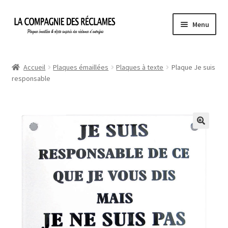
Aller
Aller
Menu
à
au
la
contenu
Accueil
navigation
Accueil
Plaques émaillées
Plaques à texte
Plaque Je suis
responsable
À propos de La Compagnie des Réclames
Informations légales
Ma Commande
Mon compte
Mon Panier
Politique de confidentialité