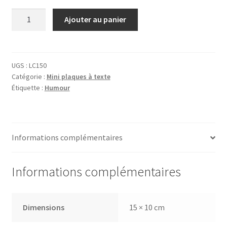
quantité
Ajouter au panier
de
Plaque
La
Concierge
UGS :
LC150
Catégorie :
Mini plaques à texte
Étiquette :
Humour
Informations complémentaires
Informations complémentaires
Dimensions
15 × 10 cm