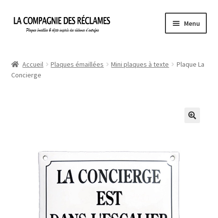
Aller
Aller
Menu
à
au
la
contenu
Accueil
navigation
Accueil
Plaques émaillées
Mini plaques à texte
Plaque La
Concierge
À propos de La Compagnie des Réclames
Informations légales
Ma Commande
Mon compte
Mon Panier
Politique de confidentialité