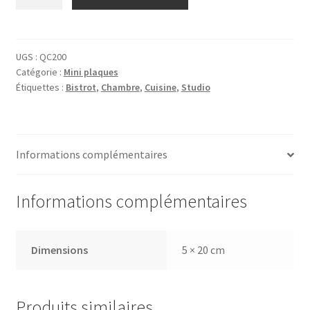
de
Plaque
La
Pie
UGS :
QC200
Catégorie :
Mini plaques
qui
Étiquettes :
Bistrot
,
Chambre
,
Cuisine
,
Studio
chante
Informations complémentaires
Informations complémentaires
Dimensions
5 × 20 cm
Produits similaires