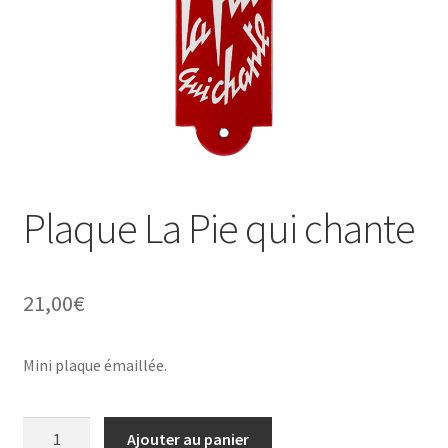
Une histoire de plaques émaillées
Plaque La Pie qui chante
21,00
€
Mini plaque émaillée.
quantité
Ajouter au panier