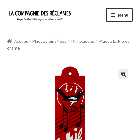
Aller
Aller
Menu
à
au
la
contenu
Accueil
navigation
Accueil
Plaques émaillées
Mini plaques
Plaque La Pie qui
chante
À propos de La Compagnie des Réclames
Informations légales
Ma Commande
Mon compte
Mon Panier
Politique de confidentialité