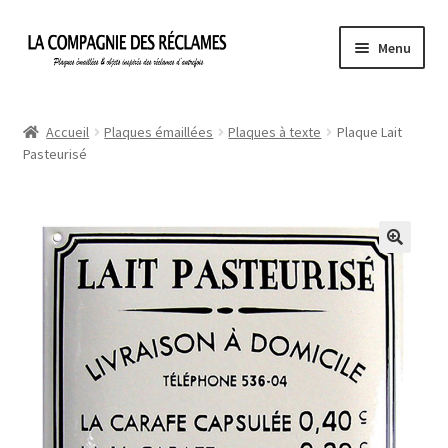
Aller
Aller
Menu
à
au
la
contenu
Accueil
navigation
Accueil
Plaques émaillées
Plaques à texte
Plaque Lait
Pasteurisé
À propos de La Compagnie des Réclames
Informations légales
Ma Commande
Mon compte
Mon Panier
Politique de confidentialité