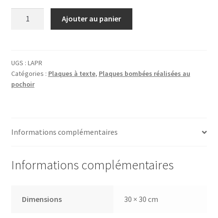
quantité
Ajouter au panier
de
Plaque
Lait
Pasteurisé
UGS :
LAPR
Catégories :
Plaques à texte
,
Plaques bombées réalisées au
pochoir
Informations complémentaires
Informations complémentaires
Dimensions
30 × 30 cm