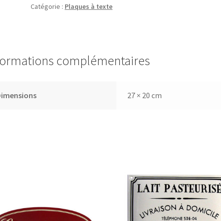
Catégorie :
Plaques à texte
c'est
de
l'argent
formations complémentaires
Dimensions
27 × 20 cm