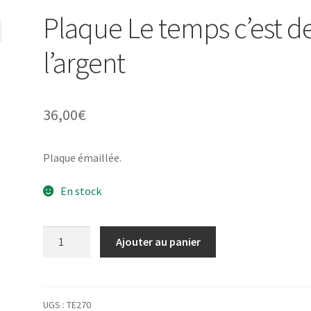
Plaque Le temps c’est d
l’argent
36,00
€
Plaque émaillée.
En stock
quantité
Ajouter au panier
de
Plaque
Le
temps
UGS :
TE270