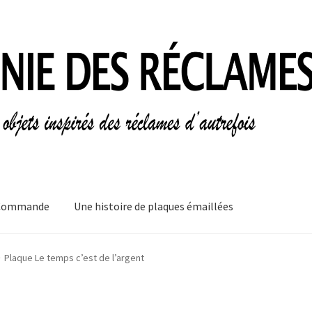
Commande
Une histoire de plaques émaillées
mes
Informations légales
Ma Commande
Mon compte
Mon Panier
Plaque Le temps c’est de l’argent
plaques émaillées