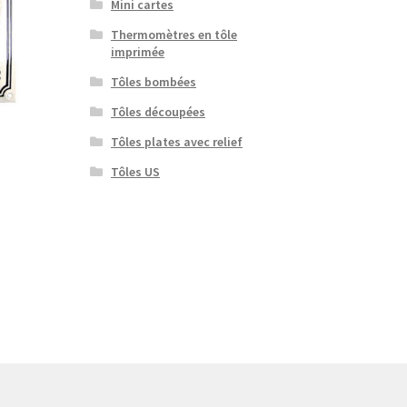
Mini cartes
Thermomètres en tôle
imprimée
Tôles bombées
Tôles découpées
Tôles plates avec relief
Tôles US