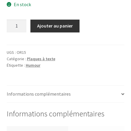
En stock
quantité
Ajouter au panier
de
Plaque
L'ordinateur
Sert
UGS :
OR15
Catégorie :
Plaques à texte
à
Étiquette :
Humour
Informations complémentaires
Informations complémentaires