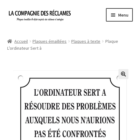
Aller
Aller
Menu
à
au
la
contenu
Accueil
navigation
Accueil
Plaques émaillées
Plaques à texte
Plaque
L’ordinateur Sert à
À propos de La Compagnie des Réclames
Informations légales
Ma Commande
Mon compte
Mon Panier
Politique de confidentialité