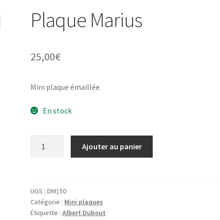
Plaque Marius
25,00
€
Mini plaque émaillée.
En stock
quantité
Ajouter au panier
de
Plaque
Marius
UGS :
DM150
Catégorie :
Mini plaques
Étiquette :
Albert Dubout