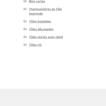
Mini cartes
Thermomètres en tôle
imprimée
Tôles bombées
Tôles découpées
Tôles plates avec relief
Tôles US