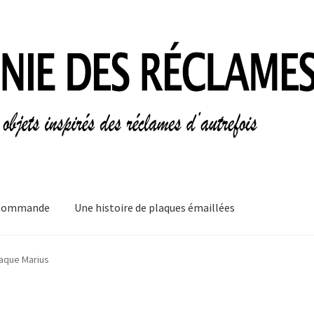
Commande
Une histoire de plaques émaillées
mes
Informations légales
Ma Commande
Mon compte
Mon Panier
aque Marius
plaques émaillées