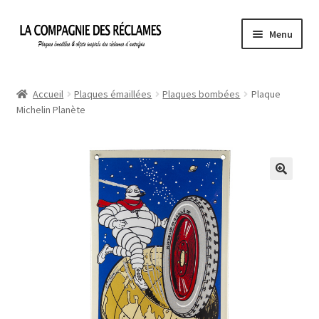
Aller
Aller
Menu
à
au
la
contenu
Accueil
navigation
Accueil
Plaques émaillées
Plaques bombées
Plaque
Michelin Planète
À propos de La Compagnie des Réclames
Informations légales
Ma Commande
Mon compte
Mon Panier
Politique de confidentialité