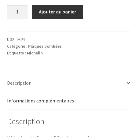
quantité
Ajouter au panier
de
Plaque
Michelin
Planète
UGS :
MIPL
Catégorie :
Plaques bombées
Étiquette :
Michelin
Description
Informations complémentaires
Description