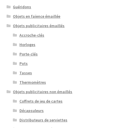
Guéridons
Objets en faïence émaillée
Objets publicitaires émaillés
Accroche-clés
Horloges
Porte-clés
Pots
Tasses
Thermomètres
Objets publicitaires non émaillés
Coffrets de jeu de cartes
Décapsuleurs
Distributeurs de serviettes