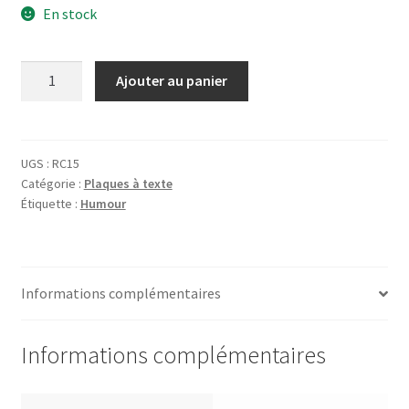
En stock
quantité
Ajouter au panier
de
Plaque
Rien
ne
UGS :
RC15
Catégorie :
Plaques à texte
Sert
Étiquette :
Humour
de
Courir
Informations complémentaires
Informations complémentaires