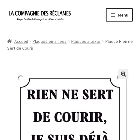
Aller
Aller
Menu
à
au
la
contenu
Accueil
navigation
Accueil
Plaques émaillées
Plaques à texte
Plaque Rien ne
Sert de Courir
À propos de La Compagnie des Réclames
Informations légales
Ma Commande
Mon compte
Mon Panier
Politique de confidentialité