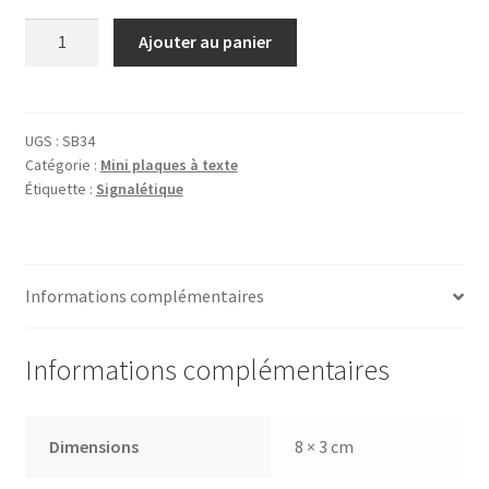
quantité
Ajouter au panier
de
Plaque
Salle
de
UGS :
SB34
Catégorie :
Mini plaques à texte
Bains
Étiquette :
Signalétique
Informations complémentaires
Informations complémentaires
Dimensions
8 × 3 cm