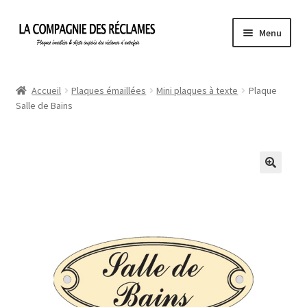
Aller
Aller
Menu
à
au
la
contenu
Accueil
navigation
Accueil
Plaques émaillées
Mini plaques à texte
Plaque
Salle de Bains
À propos de La Compagnie des Réclames
Informations légales
Ma Commande
Mon compte
Mon Panier
Politique de confidentialité