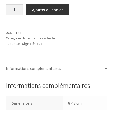
quantité
Ajouter au panier
de
Plaque
Toilettes
UGS :
TL34
Catégorie :
Mini plaques à texte
Étiquette :
Signalétique
Informations complémentaires
Informations complémentaires
Dimensions
8 × 3 cm