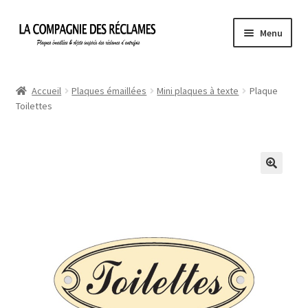
Aller
Aller
Menu
à
au
la
contenu
Accueil
navigation
Accueil
Plaques émaillées
Mini plaques à texte
Plaque
Toilettes
À propos de La Compagnie des Réclames
Informations légales
Ma Commande
Mon compte
Mon Panier
Politique de confidentialité