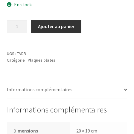
En stock
quantité
Ajouter au panier
de
Plaque
Traversée
de
UGS :
TVDB
Catégorie :
Plaques plates
Bœufs
Informations complémentaires
Informations complémentaires
Dimensions
20 × 19 cm