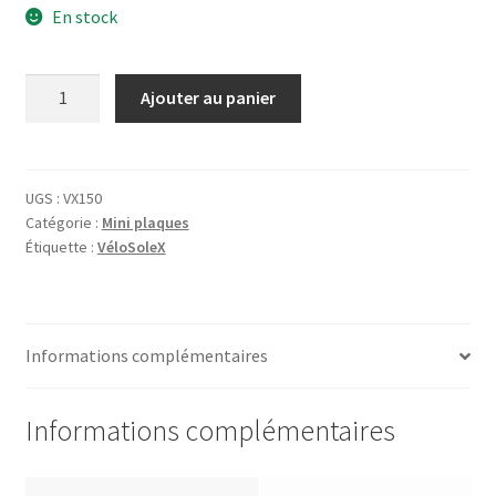
En stock
quantité
Ajouter au panier
de
Plaque
VeloSoleX
S
UGS :
VX150
Catégorie :
Mini plaques
2200
Étiquette :
VéloSoleX
Silhouette
Informations complémentaires
Informations complémentaires