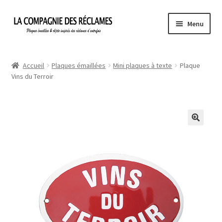
Aller
Aller
Menu
à
au
la
contenu
Accueil
navigation
Accueil
Plaques émaillées
Mini plaques à texte
Plaque
Vins du Terroir
À propos de La Compagnie des Réclames
Informations légales
Ma Commande
Mon compte
Mon Panier
Politique de confidentialité