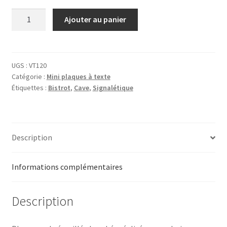
quantité
Ajouter au panier
de
Plaque
Vins
du
UGS :
VT120
Catégorie :
Mini plaques à texte
Terroir
Étiquettes :
Bistrot
,
Cave
,
Signalétique
Description
Informations complémentaires
Description