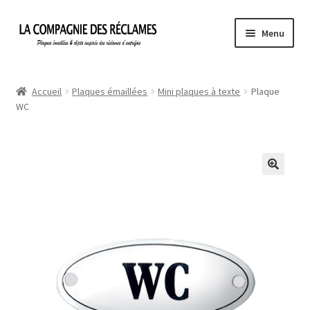
Aller
Aller
Menu
à
au
la
contenu
Accueil
navigation
Accueil
Plaques émaillées
Mini plaques à texte
Plaque
WC
À propos de La Compagnie des Réclames
Informations légales
Ma Commande
Mon compte
Mon Panier
Politique de confidentialité