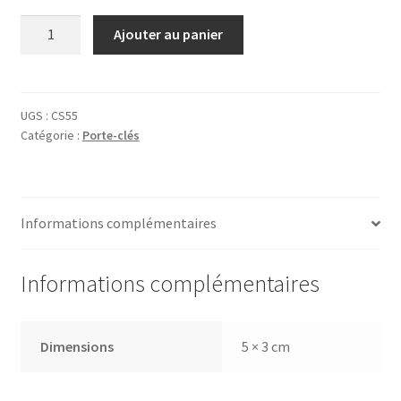
quantité
Ajouter au panier
de
Porte-
clés
Cuisine
UGS :
CS55
Catégorie :
Porte-clés
Informations complémentaires
Informations complémentaires
Dimensions
5 × 3 cm