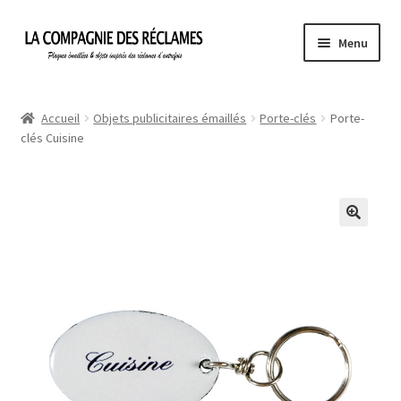
Aller
Aller
Menu
à
au
la
contenu
Accueil
navigation
Accueil
Objets publicitaires émaillés
Porte-clés
Porte-
clés Cuisine
À propos de La Compagnie des Réclames
Informations légales
Ma Commande
Mon compte
Mon Panier
Politique de confidentialité