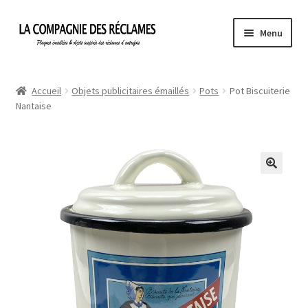
Aller
Aller
Menu
à
au
la
contenu
Accueil
navigation
Accueil
Objets publicitaires émaillés
Pots
Pot Biscuiterie
Nantaise
À propos de La Compagnie des Réclames
Informations légales
Ma Commande
Mon compte
Mon Panier
Politique de confidentialité