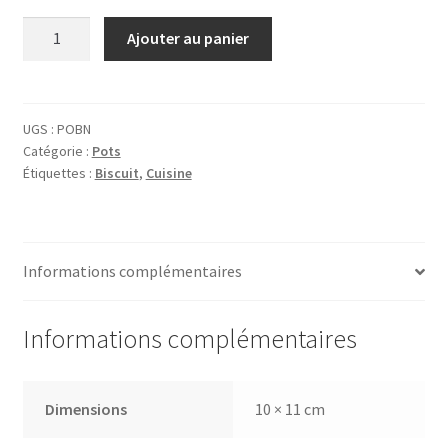
quantité
Ajouter au panier
de
Pot
Biscuiterie
Nantaise
UGS :
POBN
Catégorie :
Pots
Étiquettes :
Biscuit
,
Cuisine
Informations complémentaires
Informations complémentaires
Dimensions
10 × 11 cm