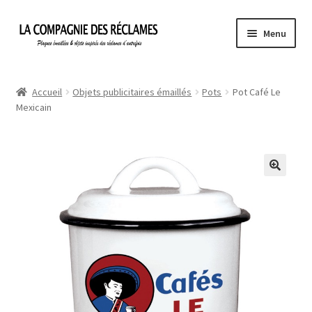
Aller
Aller
Menu
à
au
la
contenu
Accueil
navigation
Accueil
Objets publicitaires émaillés
Pots
Pot Café Le
Mexicain
À propos de La Compagnie des Réclames
Informations légales
Ma Commande
Mon compte
Mon Panier
Politique de confidentialité