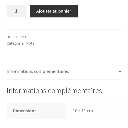
quantité
Ajouter au panier
de
Pot
Café
Le
UGS :
POMX
Catégorie :
Pots
Mexicain
Informations complémentaires
Informations complémentaires
Dimensions
10 × 11 cm