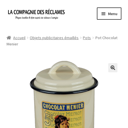
Aller
Aller
Menu
à
au
la
contenu
Accueil
navigation
Accueil
Objets publicitaires émaillés
Pots
Pot Chocolat
Menier
À propos de La Compagnie des Réclames
Informations légales
Ma Commande
Mon compte
Mon Panier
Politique de confidentialité