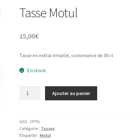
Tasse Motul
15,00
€
Tasse en métal émaillé, contenance de 30 cl.
En stock
quantité
Ajouter au panier
de
Tasse
Motul
UGS :
CPTU
Catégorie :
Tasses
Étiquette :
Motul