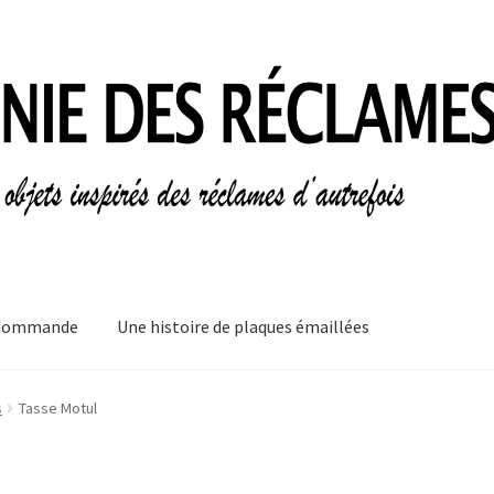
Commande
Une histoire de plaques émaillées
mes
Informations légales
Ma Commande
Mon compte
Mon Panier
s
Tasse Motul
plaques émaillées