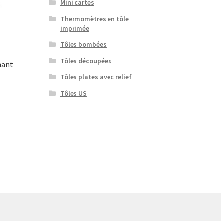
Mini cartes
Thermomètres en tôle
imprimée
Tôles bombées
Tôles découpées
hant
Tôles plates avec relief
Tôles US