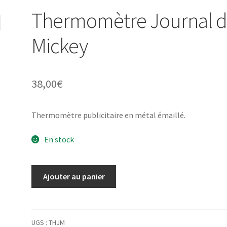
Thermomètre Journal 
Mickey
38,00
€
Thermomètre publicitaire en métal émaillé.
En stock
quantité
Ajouter au panier
de
Thermomètre
Journal
de
UGS :
THJM