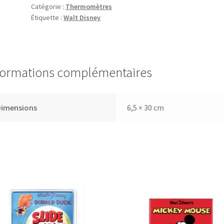
Catégorie :
Thermomètres
Mickey
Étiquette :
Walt Disney
formations complémentaires
Dimensions
6,5 × 30 cm