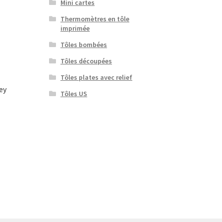
Mini cartes
Thermomètres en tôle
imprimée
Tôles bombées
Tôles découpées
Tôles plates avec relief
ey
Tôles US