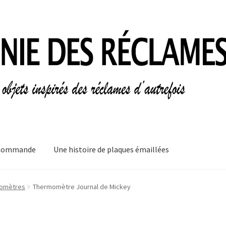
Commande
Une histoire de plaques émaillées
mes
Informations légales
Ma Commande
Mon compte
Mon Panier
omètres
Thermomètre Journal de Mickey
plaques émaillées