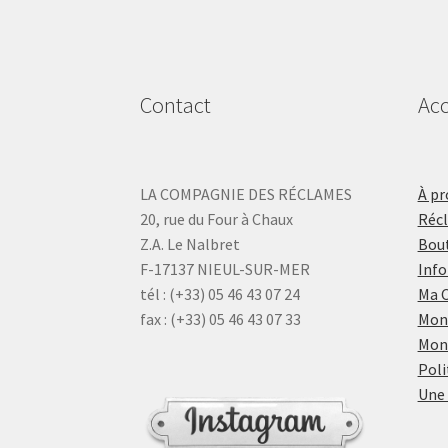
Contact
Acc
LA COMPAGNIE DES RÉCLAMES
À pr
20, rue du Four à Chaux
Réc
Z.A. Le Nalbret
Bout
F-17137 NIEUL-SUR-MER
Info
tél : (+33) 05 46 43 07 24
Ma 
fax : (+33) 05 46 43 07 33
Mon
Mon
Poli
Une 