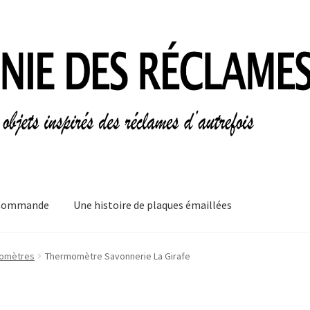
Commande
Une histoire de plaques émaillées
mes
Informations légales
Ma Commande
Mon compte
Mon Panier
omètres
Thermomètre Savonnerie La Girafe
plaques émaillées