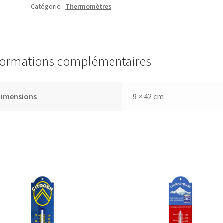
Catégorie :
Thermomètres
Girafe
formations complémentaires
Dimensions
9 × 42 cm