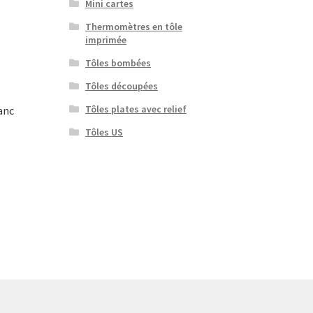
Mini cartes
Thermomètres en tôle
imprimée
Tôles bombées
Tôles découpées
Tôles plates avec relief
anc
Tôles US