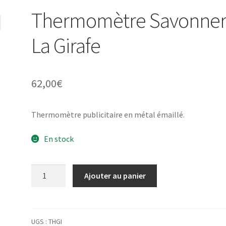
Thermomètre Savonner
La Girafe
62,00
€
Thermomètre publicitaire en métal émaillé.
En stock
quantité
Ajouter au panier
de
Thermomètre
Savonnerie
La
UGS :
THGI