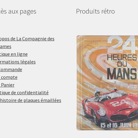
ès aux pages
Produits rétro
opos de La Compagnie des
lames
ique en ligne
rmations légales
Commande
 compte
 Panier
tique de confidentialité
histoire de plaques émaillées