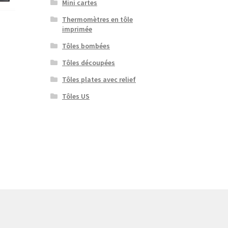
Mini cartes
Thermomètres en tôle
imprimée
Tôles bombées
Tôles découpées
Tôles plates avec relief
Tôles US