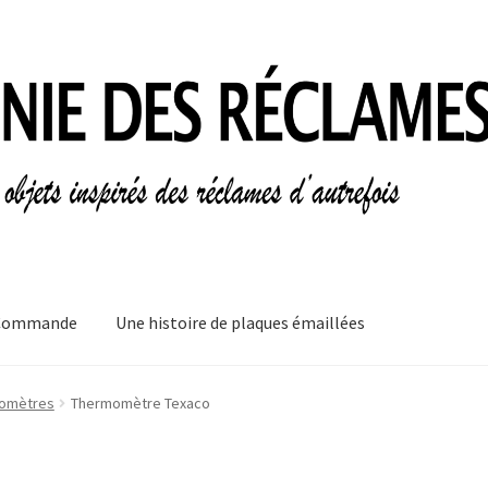
Commande
Une histoire de plaques émaillées
mes
Informations légales
Ma Commande
Mon compte
Mon Panier
omètres
Thermomètre Texaco
plaques émaillées