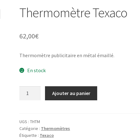
Thermomètre Texaco
62,00
€
Thermomètre publicitaire en métal émaillé.
En stock
quantité
Ajouter au panier
de
Thermomètre
Texaco
UGS :
THTM
Catégorie :
Thermomètres
Étiquette :
Texaco