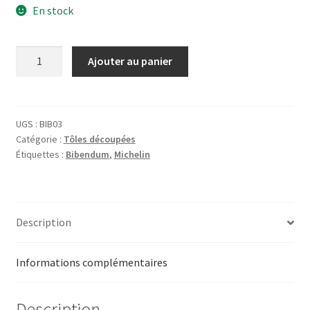
En stock
quantité
Ajouter au panier
de
Tôle
Bibendum
-
UGS :
BIB03
Catégorie :
Tôles découpées
Tableau
Étiquettes :
Bibendum
,
Michelin
noir
Description
Informations complémentaires
Description