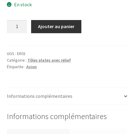
En stock
quantité
Ajouter au panier
de
Tôle
Les
lunettes
UGS :
ER01
Catégorie :
Tôles plates avec relief
E.B.
Étiquette :
Avion
Meyrowitz
Informations complémentaires
Informations complémentaires