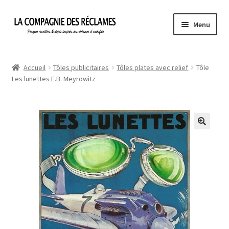
Aller
Aller
Menu
à
au
la
contenu
Accueil
navigation
Accueil
Tôles publicitaires
Tôles plates avec relief
Tôle
Les lunettes E.B. Meyrowitz
À propos de La Compagnie des Réclames
Informations légales
Ma Commande
Mon compte
Mon Panier
Politique de confidentialité