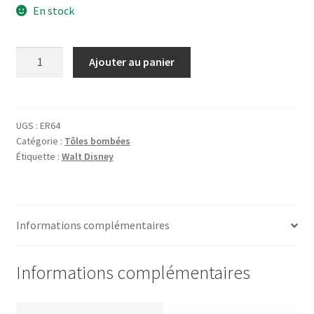
En stock
quantité
Ajouter au panier
de
Tôle
Mickey
Mouse
UGS :
ER64
Catégorie :
Tôles bombées
-
Étiquette :
Walt Disney
Mickey's
Nightmare
Informations complémentaires
Informations complémentaires