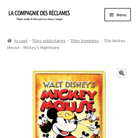
Aller
Aller
Menu
à
au
la
contenu
Accueil
navigation
Accueil
Tôles publicitaires
Tôles bombées
Tôle Mickey
Mouse – Mickey’s Nightmare
À propos de La Compagnie des Réclames
Informations légales
Ma Commande
Mon compte
Mon Panier
Politique de confidentialité