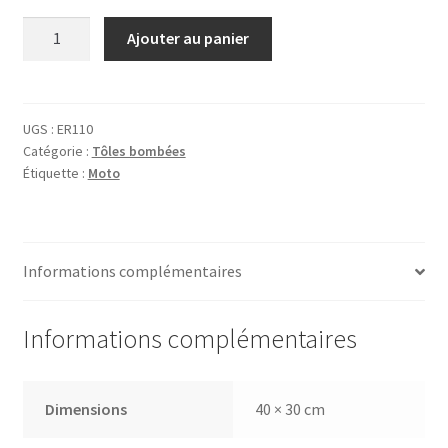
quantité
Ajouter au panier
de
Tôle
Triumph
Tiger
UGS :
ER110
Catégorie :
Tôles bombées
Étiquette :
Moto
Informations complémentaires
Informations complémentaires
Dimensions
40 × 30 cm