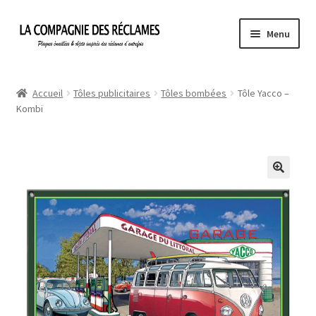
Aller
Aller
Menu
à
au
la
contenu
Accueil
navigation
Accueil
Tôles publicitaires
Tôles bombées
Tôle Yacco –
Kombi
À propos de La Compagnie des Réclames
Informations légales
Ma Commande
Mon compte
Mon Panier
Politique de confidentialité