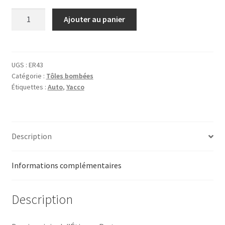
quantité
Ajouter au panier
de
Tôle
Yacco
-
UGS :
ER43
Catégorie :
Tôles bombées
Kombi
Étiquettes :
Auto
,
Yacco
Description
Informations complémentaires
Description