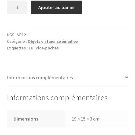
quantité
Ajouter au panier
de
Vide-
poches
Petit-
UGS :
VP12
Catégorie :
Objets en faïence émaillée
Beurre
Étiquettes :
LU
,
Vide-poches
-
LU
Informations complémentaires
Informations complémentaires
Dimensions
19 × 15 × 3 cm