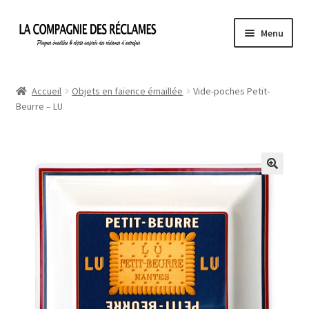
Aller
Aller
Menu
à
au
la
contenu
Accueil
navigation
Accueil
Objets en faïence émaillée
Vide-poches Petit-
Beurre – LU
À propos de La Compagnie des Réclames
Informations légales
Ma Commande
Mon compte
Mon Panier
Politique de confidentialité