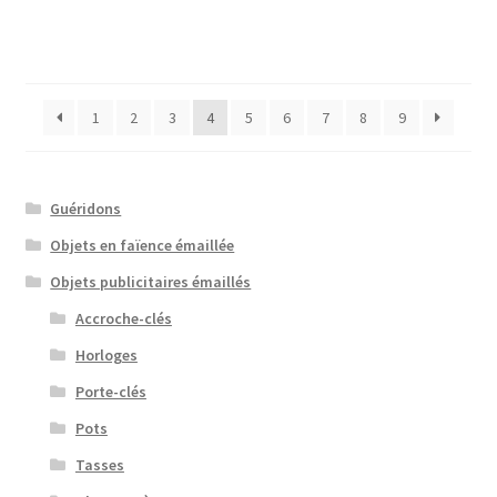
1
2
3
4
5
6
7
8
9
Guéridons
Objets en faïence émaillée
Objets publicitaires émaillés
Accroche-clés
Horloges
Porte-clés
Pots
Tasses