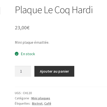
Plaque Le Coq Hardi
23,00
€
Mini plaque émaillée.
En stock
quantité
Ajouter au panier
de
Plaque
Le
Coq
UGS :
CH120
Catégorie :
Mini plaques
Hardi
Étiquettes :
Bistrot
,
Café