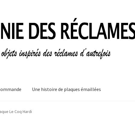
Commande
Une histoire de plaques émaillées
mes
Informations légales
Ma Commande
Mon compte
Mon Panier
aque Le Coq Hardi
plaques émaillées