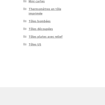
Mini cartes
Thermomètres en tôle
imprimée
Tôles bombées
Tôles découpées
Tôles plates avec relief
Tôles US