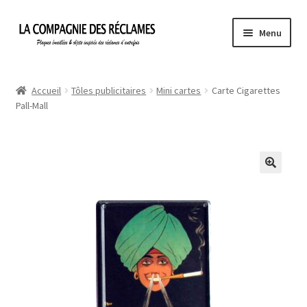
Aller
Aller
Menu
à
au
la
contenu
Accueil
navigation
Accueil
Tôles publicitaires
Mini cartes
Carte Cigarettes
Pall-Mall
À propos de La Compagnie des Réclames
Informations légales
Ma Commande
Mon compte
Mon Panier
Politique de confidentialité