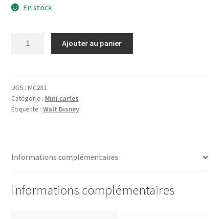
En stock
quantité
Ajouter au panier
de
Carte
Walt
Disney's
UGS :
MC281
Catégorie :
Mini cartes
Mickey
Étiquette :
Walt Disney
Mouse
Building
Informations complémentaires
Informations complémentaires