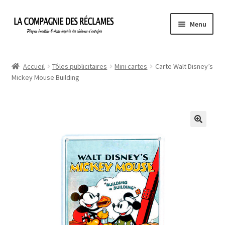
Aller
Aller
Menu
à
au
la
contenu
Accueil
navigation
Accueil
Tôles publicitaires
Mini cartes
Carte Walt Disney’s
Mickey Mouse Building
À propos de La Compagnie des Réclames
Informations légales
Ma Commande
Mon compte
Mon Panier
Politique de confidentialité