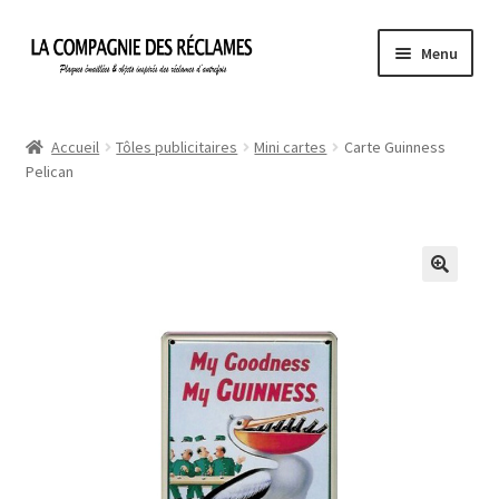
Aller
Aller
Menu
à
au
la
contenu
Accueil
navigation
Accueil
Tôles publicitaires
Mini cartes
Carte Guinness
Pelican
À propos de La Compagnie des Réclames
Informations légales
Ma Commande
Mon compte
Mon Panier
Politique de confidentialité