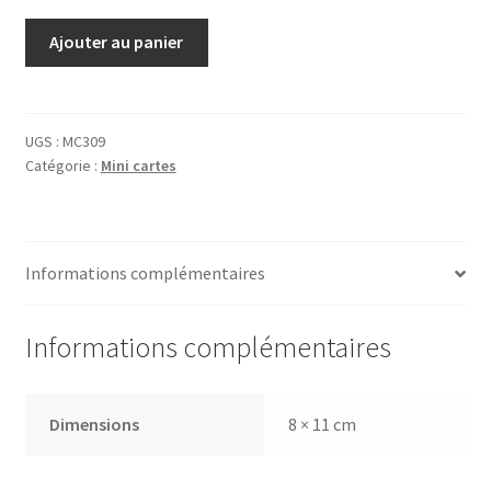
quantité
Ajouter au panier
de
Carte
Guinness
Pelican
UGS :
MC309
Catégorie :
Mini cartes
Informations complémentaires
Informations complémentaires
Dimensions
8 × 11 cm