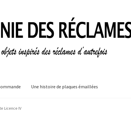
Commande
Une histoire de plaques émaillées
mes
Informations légales
Ma Commande
Mon compte
Mon Panier
te Licence IV
plaques émaillées