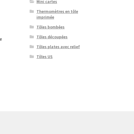
Mini cartes
Thermomètres en tôle
imprimée
Tôles bombées
Tôles découpées
se
Tôles plates avec relief
Tôles US