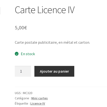
Carte Licence IV
5,00
€
Carte postale publicitaire, en métal et carton.
En stock
quantité
Ajouter au panier
de
Carte
Licence
IV
UGS :
MC320
Catégorie :
Mini cartes
Étiquette :
Licence IV