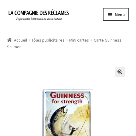
Aller
Aller
Menu
à
au
la
contenu
Accueil
navigation
Accueil
Tôles publicitaires
Mini cartes
Carte Guinness
Saumon
À propos de La Compagnie des Réclames
Informations légales
Ma Commande
Mon compte
Mon Panier
Politique de confidentialité