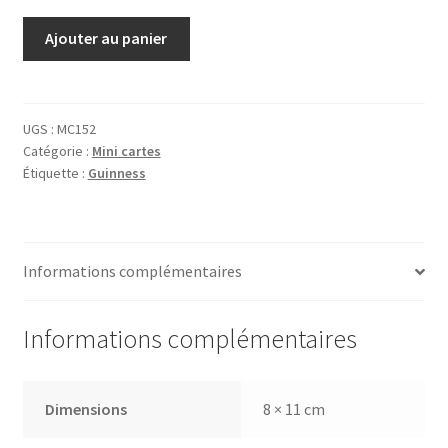
quantité
Ajouter au panier
de
Carte
Guinness
Saumon
UGS :
MC152
Catégorie :
Mini cartes
Étiquette :
Guinness
Informations complémentaires
Informations complémentaires
Dimensions
8 × 11 cm