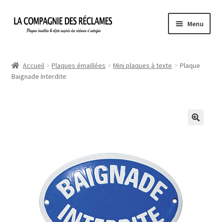
Aller
Aller
Menu
à
au
la
contenu
Accueil
navigation
Accueil
Plaques émaillées
Mini plaques à texte
Plaque
Baignade Interdite
À propos de La Compagnie des Réclames
Informations légales
Ma Commande
Mon compte
Mon Panier
Politique de confidentialité