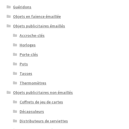
Guéridons
Objets en faïence émaillée
Objets publicitaires émaillés
Accroche-clés
Horloges
Porte-clés
Pots
Tasses
Thermomètres
Objets publicitaires non émaillés
Coffrets de jeu de cartes
Décapsuleurs
Distributeurs de serviettes