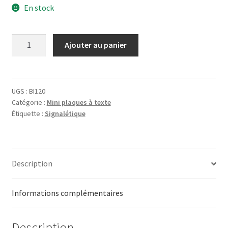
En stock
quantité
Ajouter au panier
de
Plaque
Baignade
Interdite
UGS :
BI120
Catégorie :
Mini plaques à texte
Étiquette :
Signalétique
Description
Informations complémentaires
Description