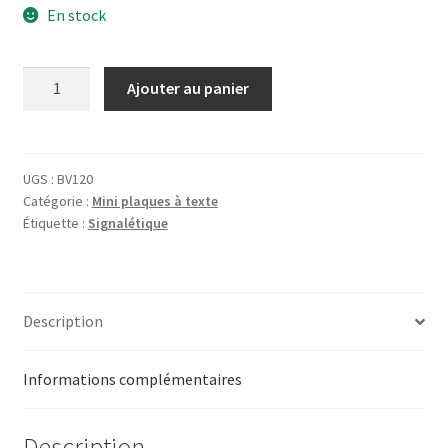
En stock
quantité
Ajouter au panier
de
Plaque
Bienvenue
au
UGS :
BV120
Catégorie :
Mini plaques à texte
Club
Étiquette :
Signalétique
Description
Informations complémentaires
Description