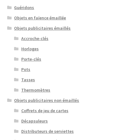
Guéridons
Objets en faïence émaillée
Objets publicitaires émaillés
Accroche-clés
Horloges
Porte-clés
Pots
Tasses
Thermomètres
Objets publicitaires non émaillés
Coffrets de jeu de cartes
Décapsuleurs
Distributeurs de serviettes