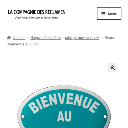
Aller
Aller
Menu
à
au
la
contenu
Accueil
navigation
Accueil
Plaques émaillées
Mini plaques à texte
Plaque
Bienvenue au Club
À propos de La Compagnie des Réclames
Informations légales
Ma Commande
Mon compte
Mon Panier
Politique de confidentialité