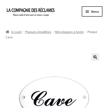
Aller
Aller
Menu
à
au
la
contenu
Accueil
navigation
Accueil
Plaques émaillées
Mini plaques à texte
Plaque
Cave
À propos de La Compagnie des Réclames
Informations légales
Ma Commande
Mon compte
Mon Panier
Politique de confidentialité