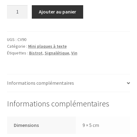
quantité
Ajouter au panier
de
Plaque
Cave
UGS :
CV90
Catégorie :
Mini plaques à texte
Étiquettes :
Bistrot
,
Signalétique
,
Vin
Informations complémentaires
Informations complémentaires
Dimensions
9 × 5 cm