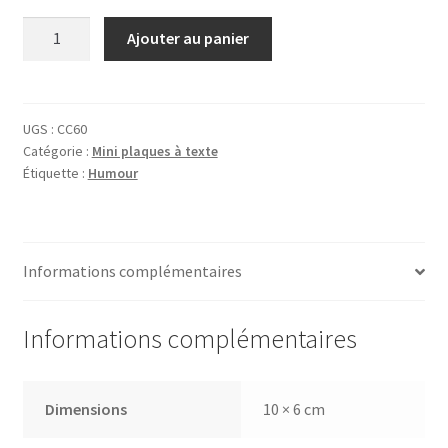
quantité
Ajouter au panier
de
Plaque
Chat
Calin
UGS :
CC60
Catégorie :
Mini plaques à texte
Étiquette :
Humour
Informations complémentaires
Informations complémentaires
Dimensions
10 × 6 cm