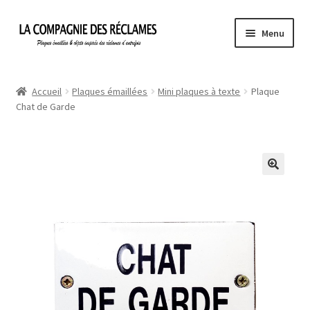
Aller
Aller
Menu
à
au
la
contenu
Accueil
navigation
Accueil
Plaques émaillées
Mini plaques à texte
Plaque
Chat de Garde
À propos de La Compagnie des Réclames
Informations légales
Ma Commande
Mon compte
Mon Panier
Politique de confidentialité