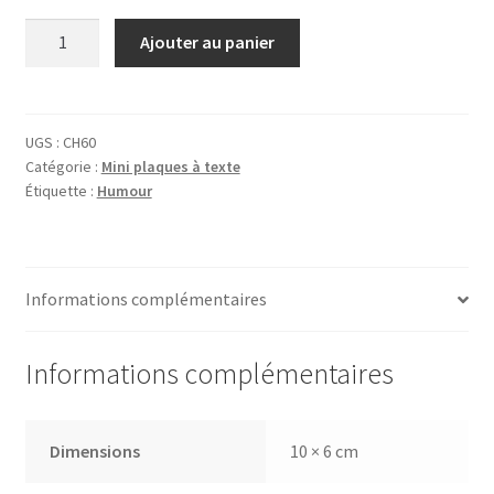
quantité
Ajouter au panier
de
Plaque
Chat
de
UGS :
CH60
Catégorie :
Mini plaques à texte
Garde
Étiquette :
Humour
Informations complémentaires
Informations complémentaires
Dimensions
10 × 6 cm