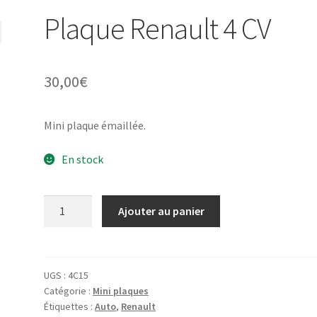
Plaque Renault 4 CV
30,00
€
Mini plaque émaillée.
En stock
quantité
Ajouter au panier
de
Plaque
Renault
4
UGS :
4C15
Catégorie :
Mini plaques
CV
Étiquettes :
Auto
,
Renault