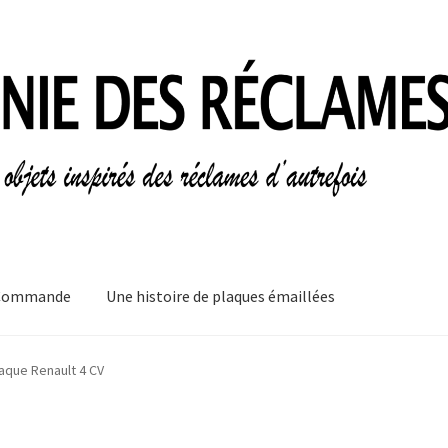
Commande
Une histoire de plaques émaillées
mes
Informations légales
Ma Commande
Mon compte
Mon Panier
aque Renault 4 CV
plaques émaillées