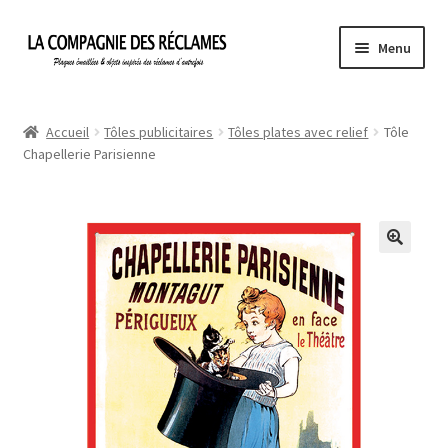
Aller
Aller
Menu
à
au
la
contenu
Accueil
navigation
Accueil
Tôles publicitaires
Tôles plates avec relief
Tôle
Chapellerie Parisienne
À propos de La Compagnie des Réclames
Informations légales
Ma Commande
Mon compte
Mon Panier
Politique de confidentialité