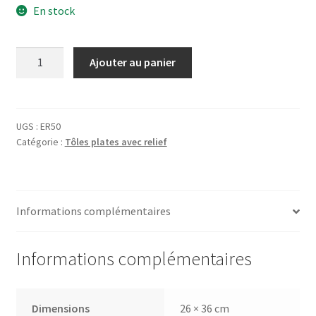
En stock
quantité
Ajouter au panier
de
Tôle
Chapellerie
Parisienne
UGS :
ER50
Catégorie :
Tôles plates avec relief
Informations complémentaires
Informations complémentaires
Dimensions
26 × 36 cm