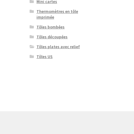
Mini cartes
Thermomètres en tôle
imprimée
Tôles bombées
Tôles découpées
Tôles plates avec relief
Tôles US