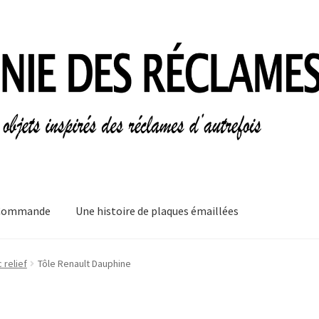
Commande
Une histoire de plaques émaillées
mes
Informations légales
Ma Commande
Mon compte
Mon Panier
 relief
Tôle Renault Dauphine
plaques émaillées