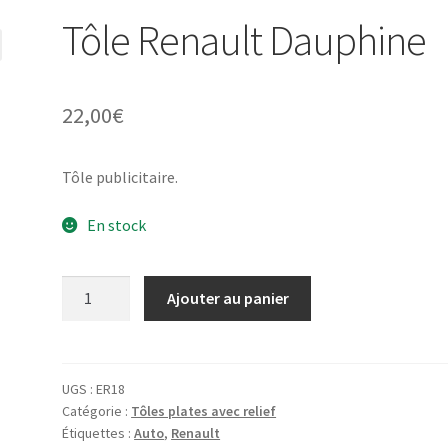
Tôle Renault Dauphine
22,00
€
Tôle publicitaire.
En stock
quantité
Ajouter au panier
de
Tôle
Renault
Dauphine
UGS :
ER18
Catégorie :
Tôles plates avec relief
Étiquettes :
Auto
,
Renault